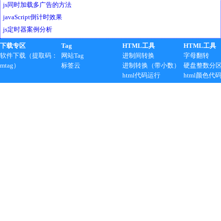
js同时加载多广告的方法
javaScript倒计时效果
js定时器案例分析
下载专区
Tag
HTML工具
HTML工具
软件下载（提取码：
网站Tag
进制间转换
字母翻转
mtag）
标签云
进制转换（带小数）
硬盘整数分
html代码运行
html颜色代