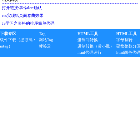
打开链接弹出alert确认
css实现纸页面卷曲效果
JS学习之表格的排序简单代码
下载专区
Tag
HTML工具
HTML工具
软件下载（提取码：
网站Tag
进制间转换
字母翻转
mtag）
标签云
进制转换（带小数）
硬盘整数分
html代码运行
html颜色代