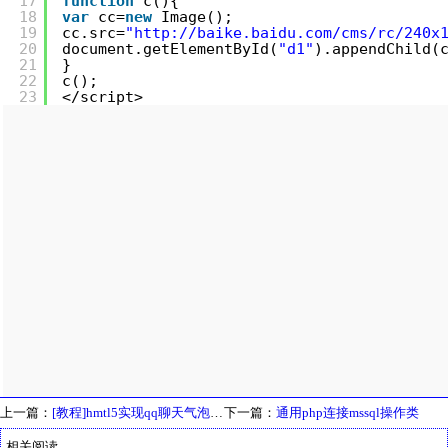
17
function
c(){
18
var
cc=
new
Image();
19
cc.src=
"
http://baike.baidu.com/cms/rc/240x
20
document.getElementById(
"d1"
).appendChild(
21
}
22
c();
23
</script>
上一篇：
[教程]hmtl5实现qq聊天气泡效果
下一篇：
通用php连接mssql操作类
相关阅读