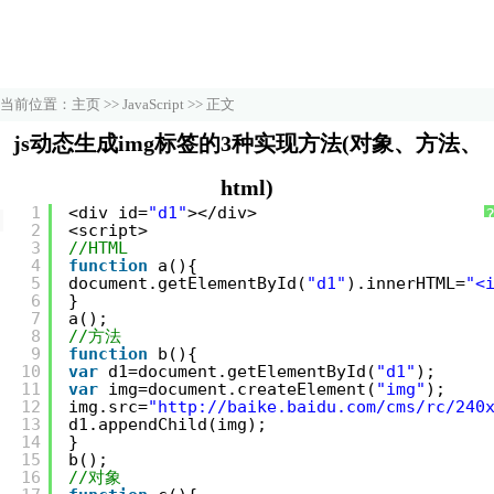
当前位置：
主页
>>
JavaScript
>> 正文
js动态生成img标签的3种实现方法(对象、方法、
html)
1
<div id=
"d1"
></div>
阅读：8237 输入：2015-12-26 13:12:02
2
<script>
3
//HTML
4
function
a(){
5
document.getElementById(
"d1"
).innerHTML=
"<
6
}
7
a();
8
//方法
9
function
b(){
10
var
d1=document.getElementById(
"d1"
);
11
var
img=document.createElement(
"img"
);
12
img.src=
"
http://baike.baidu.com/cms/rc/240
13
d1.appendChild(img);
14
}
15
b();
16
//对象