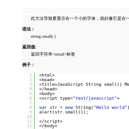
此方法导致要显示在一个小的字体，就好像它是在一个<
语法：
string.small( )
返回值:
返回字符串<small>标签
例子：
1
<html>
2
<head>
3
<title>JavaScript String small() M
4
</head>
5
<body>
6
<script type=
"text/javascript"
>
7
8
var
str = 
new
String(
"Hello world"
9
alert(str.small());
10
11
</script>
12
</body>