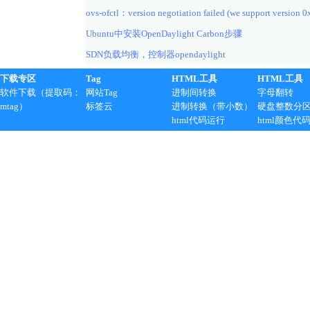
ovs-ofctl：version negotiation failed (we support version 0
Ubuntu中安装OpenDaylight Carbon步骤
SDN负载均衡，控制器opendaylight
下载专区
Tag
HTML工具
HTML工具
软件下载（提取码：
网站Tag
进制间转换
字母翻转
mtag）
标签云
进制转换（带小数）
硬盘整数分
html代码运行
html颜色代