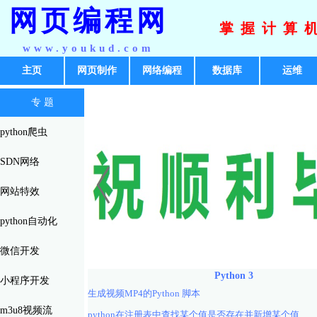
网页编程网
掌握计算
www.youkud.com
主页
网页制作
网络编程
数据库
运维
专 题
python爬虫
SDN网络
网站特效
python自动化
微信开发
Python 3
小程序开发
生成视频MP4的Python 脚本
m3u8视频流
python在注册表中查找某个值是否存在并新增某个值