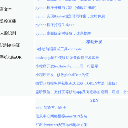
python程序开机自启动（修改注册表）
富文本
python实现tkinter指定时间弹窗，定时休息
监控直播
python程序打包生成exe
人脸识别
python桌面版定时提醒，休息提醒
移动开发
识别身份证
js移动前端调试工具vconsole
手机扫描QR
nosleep.js插件使移动设备保持屏幕常亮
小程序开发textlabel与input同一行显示
小程序开发 - 修改globalData的值
微盟开放授权并获取ACCESS_TOKEN方法（新版）
SDN
mini-NDN常用命令
信息中心网络模拟miniNDN安装
SDN中mininet配置ipv6地址方案