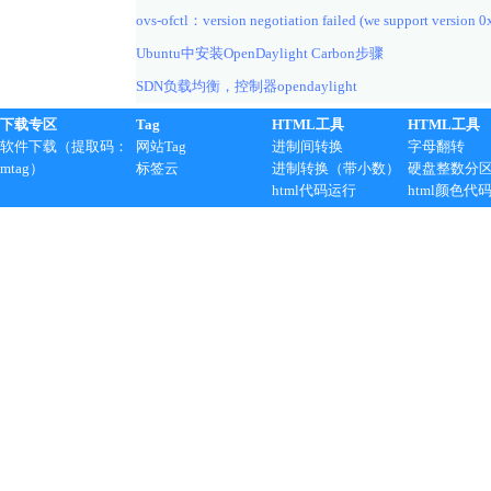
ovs-ofctl：version negotiation failed (we support version 0
Ubuntu中安装OpenDaylight Carbon步骤
SDN负载均衡，控制器opendaylight
下载专区
Tag
HTML工具
HTML工具
软件下载（提取码：
网站Tag
进制间转换
字母翻转
mtag）
标签云
进制转换（带小数）
硬盘整数分
html代码运行
html颜色代