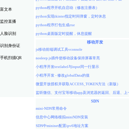
python程序开机自启动（修改注册表）
富文本
python实现tkinter指定时间弹窗，定时休息
监控直播
python程序打包生成exe
人脸识别
python桌面版定时提醒，休息提醒
移动开发
识别身份证
js移动前端调试工具vconsole
手机扫描QR
nosleep.js插件使移动设备保持屏幕常亮
小程序开发textlabel与input同一行显示
小程序开发 - 修改globalData的值
微盟开放授权并获取ACCESS_TOKEN方法（新版）
SDN
mini-NDN常用命令
信息中心网络模拟miniNDN安装
SDN中mininet配置ipv6地址方案