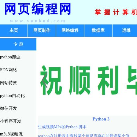
网页编程网
掌握计算
www.youkud.com
主页
网页制作
网络编程
数据库
运维
专 题
python爬虫
SDN网络
网站特效
python自动化
微信开发
Python 3
小程序开发
生成视频MP4的Python 脚本
m3u8视频流
python在注册表中查找某个值是否存在并新增某个值