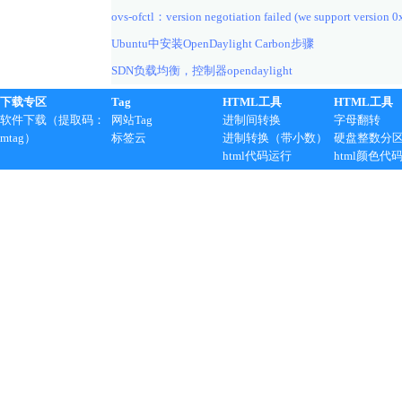
ovs-ofctl：version negotiation failed (we support version 0
Ubuntu中安装OpenDaylight Carbon步骤
SDN负载均衡，控制器opendaylight
下载专区
Tag
HTML工具
HTML工具
软件下载（提取码：
网站Tag
进制间转换
字母翻转
mtag）
标签云
进制转换（带小数）
硬盘整数分
html代码运行
html颜色代