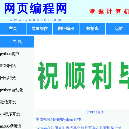
网页编程网
掌握计算
www.youkud.com
主页
网页制作
网络编程
数据库
运维
专 题
python爬虫
SDN网络
网站特效
python自动化
微信开发
Python 3
小程序开发
生成视频MP4的Python 脚本
m3u8视频流
python在注册表中查找某个值是否存在并新增某个值