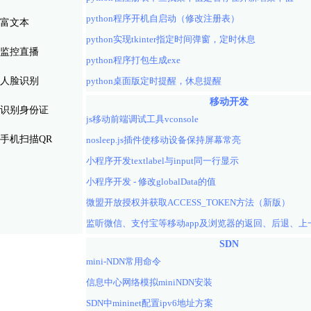
python程序开机自启动（修改注册表）
富文本
python实现tkinter指定时间弹窗，定时休息
监控直播
python程序打包生成exe
人脸识别
python桌面版定时提醒，休息提醒
移动开发
识别身份证
js移动前端调试工具vconsole
手机扫描QR
nosleep.js插件使移动设备保持屏幕常亮
小程序开发textlabel与input同一行显示
小程序开发 - 修改globalData的值
微盟开放授权并获取ACCESS_TOKEN方法（新版）
SDN
mini-NDN常用命令
信息中心网络模拟miniNDN安装
SDN中mininet配置ipv6地址方案