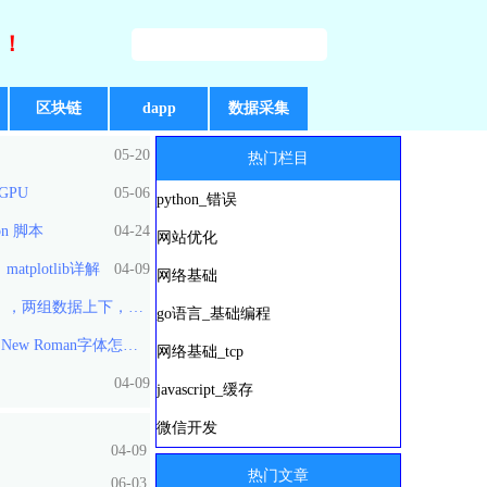
好！
区块链
dapp
数据采集
05-20
热门栏目
bGPU
05-06
python_错误
on 脚本
04-24
网站优化
atplotlib详解
04-09
网络基础
两组数据上下，左右比对柱状图
go语言_基础编程
 New Roman字体怎么办？
04-09
网络基础_tcp
04-09
04-09
javascript_缓存
微信开发
04-09
热门文章
06-03