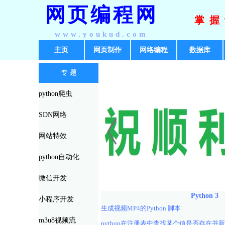
网页编程网
掌握
www.youkud.com
主页
网页制作
网络编程
数据库
专 题
python爬虫
SDN网络
网站特效
python自动化
微信开发
Python 3
小程序开发
生成视频MP4的Python 脚本
m3u8视频流
python在注册表中查找某个值是否存在并