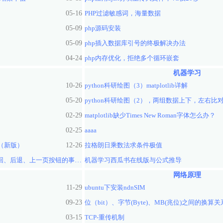
05-16
PHP过滤敏感词，海量数据
05-09
php源码安装
05-09
php插入数据库引号的终极解决办法
04-24
php内存优化，拒绝多个循环嵌套
机器学习
10-26
python科研绘图（3）matplotlib详解
05-20
python科研绘图（2），两组数据上下，左右比
02-29
matplotlib缺少Times New Roman字体怎么办？
02-25
aaaa
法（新版）
12-26
拉格朗日乘数法求条件极值
监听微信、支付宝等移动app及浏览器的返回、后退、上一页按钮的事件方法
机器学习西瓜书在线版与公式推导
04-27
网络原理
11-29
ubuntu下安装ndnSIM
09-23
位（bit）、字节(Byte)、MB(兆位)之间的换算关
03-15
TCP-重传机制