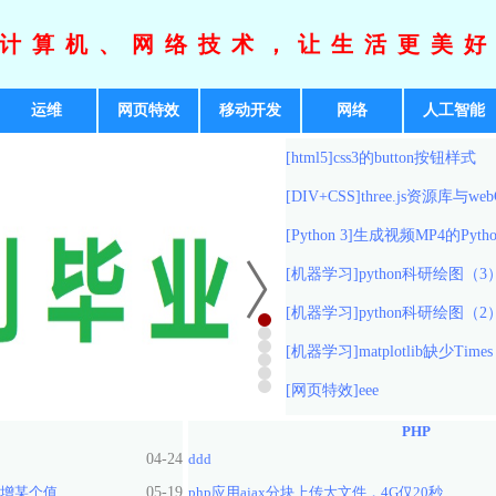
计算机、网络技术，让生活更美
运维
网页特效
移动开发
网络
人工智能
[html5]
css3的button按钮样式
[DIV+CSS]
three.js资源库与we
[Python 3]
生成视频MP4的Pyth
[机器学习]
python科研绘图（3）m
[机器学习]
python科研绘图（2），
[机器学习]
matplotlib缺少Times
[网页特效]
eee
PHP
04-24
ddd
新增某个值
05-19
php应用ajax分块上传大文件，4G仅20秒