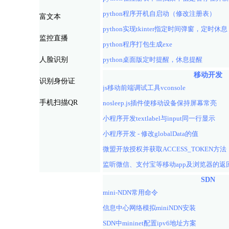
python程序开机自启动（修改注册表）
富文本
python实现tkinter指定时间弹窗，定时休息
监控直播
python程序打包生成exe
人脸识别
python桌面版定时提醒，休息提醒
移动开发
识别身份证
js移动前端调试工具vconsole
手机扫描QR
nosleep.js插件使移动设备保持屏幕常亮
小程序开发textlabel与input同一行显示
小程序开发 - 修改globalData的值
微盟开放授权并获取ACCESS_TOKEN方
SDN
mini-NDN常用命令
信息中心网络模拟miniNDN安装
SDN中mininet配置ipv6地址方案