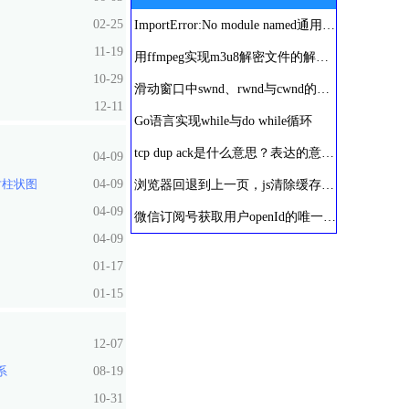
02-25
ImportError:No module named通用解决方法
11-19
用ffmpeg实现m3u8解密文件的解密及ts文件的合并
10-29
滑动窗口中swnd、rwnd与cwnd的区别
12-11
Go语言实现while与do while循环
tcp dup ack是什么意思？表达的意义是什么？
04-09
对柱状图
04-09
浏览器回退到上一页，js清除缓存刷新历史页面
04-09
微信订阅号获取用户openId的唯一方法
04-09
01-17
01-15
12-07
系
08-19
10-31