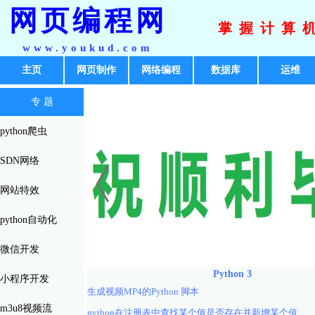
网页编程网
掌握计算
www.youkud.com
主页
网页制作
网络编程
数据库
运维
专 题
python爬虫
SDN网络
网站特效
python自动化
微信开发
Python 3
小程序开发
生成视频MP4的Python 脚本
m3u8视频流
python在注册表中查找某个值是否存在并新增某个值