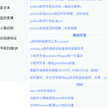
python程序开机自启动（修改注册表）
富文本
python实现tkinter指定时间弹窗，定时休息
监控直播
python程序打包生成exe
人脸识别
python桌面版定时提醒，休息提醒
移动开发
识别身份证
js移动前端调试工具vconsole
手机扫描QR
nosleep.js插件使移动设备保持屏幕常亮
小程序开发textlabel与input同一行显示
小程序开发 - 修改globalData的值
微盟开放授权并获取ACCESS_TOKEN方法（新版）
SDN
mini-NDN常用命令
信息中心网络模拟miniNDN安装
SDN中mininet配置ipv6地址方案