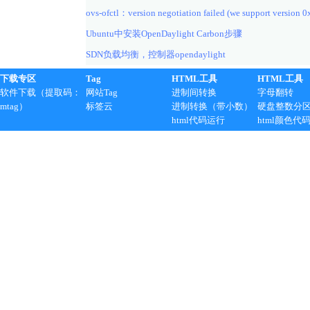
ovs-ofctl：version negotiation failed (we support version 0
Ubuntu中安装OpenDaylight Carbon步骤
SDN负载均衡，控制器opendaylight
下载专区
Tag
HTML工具
HTML工具
软件下载（提取码：
网站Tag
进制间转换
字母翻转
mtag）
标签云
进制转换（带小数）
硬盘整数分
html代码运行
html颜色代