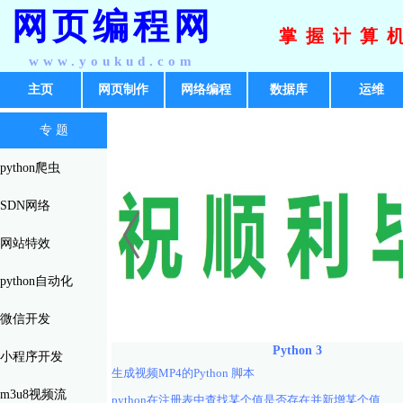
网页编程网
掌握计算
www.youkud.com
主页
网页制作
网络编程
数据库
运维
专 题
python爬虫
SDN网络
网站特效
python自动化
微信开发
Python 3
小程序开发
生成视频MP4的Python 脚本
m3u8视频流
python在注册表中查找某个值是否存在并新增某个值