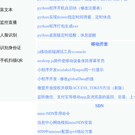
python程序开机自启动（修改注册表）
富文本
python实现tkinter指定时间弹窗，定时休息
监控直播
python程序打包生成exe
人脸识别
python桌面版定时提醒，休息提醒
移动开发
识别身份证
js移动前端调试工具vconsole
手机扫描QR
nosleep.js插件使移动设备保持屏幕常亮
小程序开发textlabel与input同一行显示
小程序开发 - 修改globalData的值
微盟开放授权并获取ACCESS_TOKEN方法（新版）
SDN
mini-NDN常用命令
信息中心网络模拟miniNDN安装
SDN中mininet配置ipv6地址方案