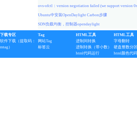
ovs-ofctl：version negotiation failed (we support version 0
Ubuntu中安装OpenDaylight Carbon步骤
SDN负载均衡，控制器opendaylight
下载专区
Tag
HTML工具
HTML工具
软件下载（提取码：
网站Tag
进制间转换
字母翻转
mtag）
标签云
进制转换（带小数）
硬盘整数分
html代码运行
html颜色代