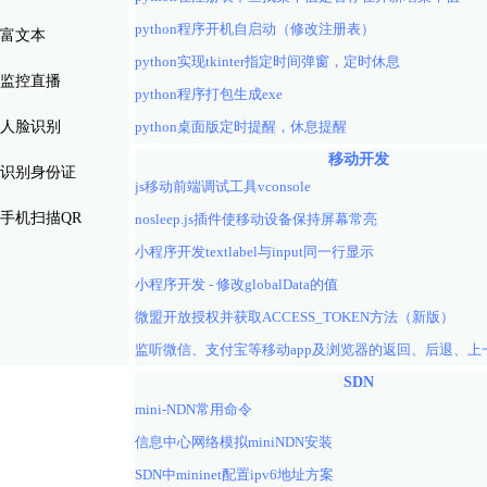
python程序开机自启动（修改注册表）
富文本
python实现tkinter指定时间弹窗，定时休息
监控直播
python程序打包生成exe
人脸识别
python桌面版定时提醒，休息提醒
移动开发
识别身份证
js移动前端调试工具vconsole
手机扫描QR
nosleep.js插件使移动设备保持屏幕常亮
小程序开发textlabel与input同一行显示
小程序开发 - 修改globalData的值
微盟开放授权并获取ACCESS_TOKEN方法（新版）
SDN
mini-NDN常用命令
信息中心网络模拟miniNDN安装
SDN中mininet配置ipv6地址方案