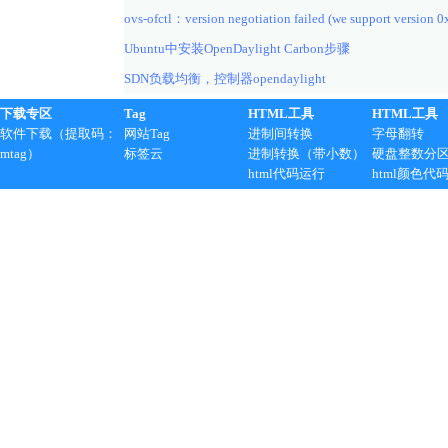
ovs-ofctl：version negotiation failed (we support version 0
Ubuntu中安装OpenDaylight Carbon步骤
SDN负载均衡，控制器opendaylight
下载专区
Tag
HTML工具
HTML工具
软件下载（提取码：
网站Tag
进制间转换
字母翻转
mtag）
标签云
进制转换（带小数）
硬盘整数分
html代码运行
html颜色代