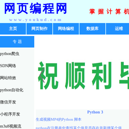
网页编程网
掌握计算
www.youkud.com
主页
网页制作
网络编程
数据库
运维
专 题
python爬虫
SDN网络
网站特效
python自动化
微信开发
Python 3
小程序开发
生成视频MP4的Python 脚本
m3u8视频流
python在注册表中查找某个值是否存在并新增某个值