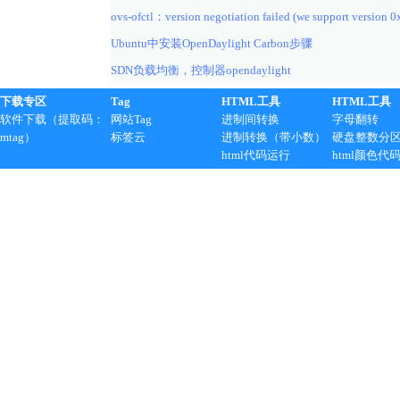
ovs-ofctl：version negotiation failed (we support version 0
Ubuntu中安装OpenDaylight Carbon步骤
SDN负载均衡，控制器opendaylight
下载专区
Tag
HTML工具
HTML工具
软件下载（提取码：
网站Tag
进制间转换
字母翻转
mtag）
标签云
进制转换（带小数）
硬盘整数分
html代码运行
html颜色代