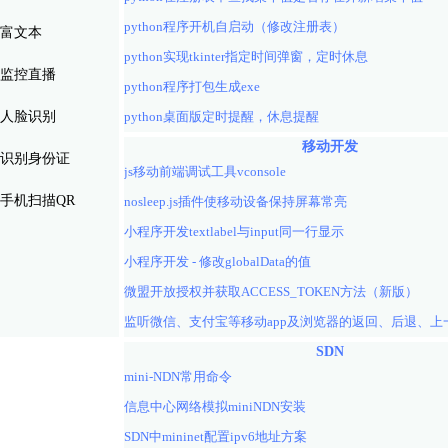
python程序开机自启动（修改注册表）
富文本
python实现tkinter指定时间弹窗，定时休息
监控直播
python程序打包生成exe
人脸识别
python桌面版定时提醒，休息提醒
移动开发
识别身份证
js移动前端调试工具vconsole
手机扫描QR
nosleep.js插件使移动设备保持屏幕常亮
小程序开发textlabel与input同一行显示
小程序开发 - 修改globalData的值
微盟开放授权并获取ACCESS_TOKEN方法（新版）
SDN
mini-NDN常用命令
信息中心网络模拟miniNDN安装
SDN中mininet配置ipv6地址方案