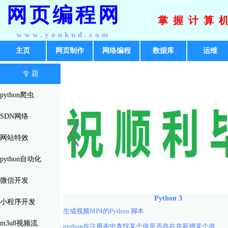
网页编程网
掌握计算
www.youkud.com
主页
网页制作
网络编程
数据库
运维
专 题
python爬虫
SDN网络
网站特效
python自动化
微信开发
Python 3
小程序开发
生成视频MP4的Python 脚本
m3u8视频流
python在注册表中查找某个值是否存在并新增某个值