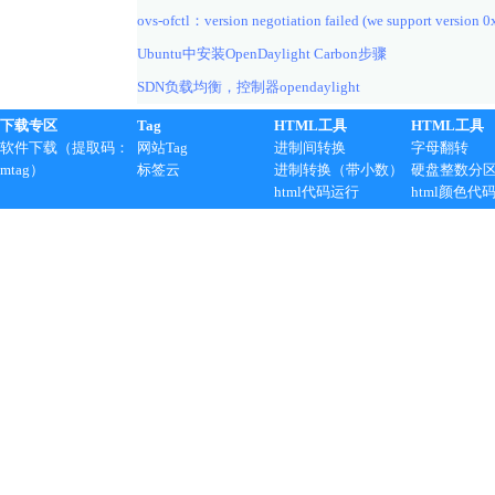
ovs-ofctl：version negotiation failed (we support version 0
Ubuntu中安装OpenDaylight Carbon步骤
SDN负载均衡，控制器opendaylight
下载专区
Tag
HTML工具
HTML工具
软件下载（提取码：
网站Tag
进制间转换
字母翻转
mtag）
标签云
进制转换（带小数）
硬盘整数分
html代码运行
html颜色代