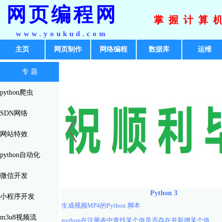
网页编程网
掌握计算
www.youkud.com
主页
网页制作
网络编程
数据库
运维
专 题
python爬虫
SDN网络
网站特效
python自动化
微信开发
Python 3
小程序开发
生成视频MP4的Python 脚本
m3u8视频流
python在注册表中查找某个值是否存在并新增某个值