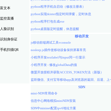
python程序开机自启动（修改注册表）
富文本
python实现tkinter指定时间弹窗，定时休息
监控直播
python程序打包生成exe
人脸识别
python桌面版定时提醒，休息提醒
移动开发
识别身份证
js移动前端调试工具vconsole
手机扫描QR
nosleep.js插件使移动设备保持屏幕常亮
小程序开发textlabel与input同一行显示
小程序开发 - 修改globalData的值
微盟开放授权并获取ACCESS_TOKEN方法（新版）
SDN
mini-NDN常用命令
信息中心网络模拟miniNDN安装
SDN中mininet配置ipv6地址方案