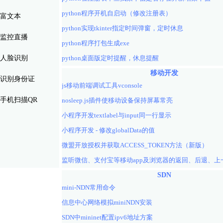
python程序开机自启动（修改注册表）
富文本
python实现tkinter指定时间弹窗，定时休息
监控直播
python程序打包生成exe
人脸识别
python桌面版定时提醒，休息提醒
移动开发
识别身份证
js移动前端调试工具vconsole
手机扫描QR
nosleep.js插件使移动设备保持屏幕常亮
小程序开发textlabel与input同一行显示
小程序开发 - 修改globalData的值
微盟开放授权并获取ACCESS_TOKEN方法（新版）
SDN
mini-NDN常用命令
信息中心网络模拟miniNDN安装
SDN中mininet配置ipv6地址方案