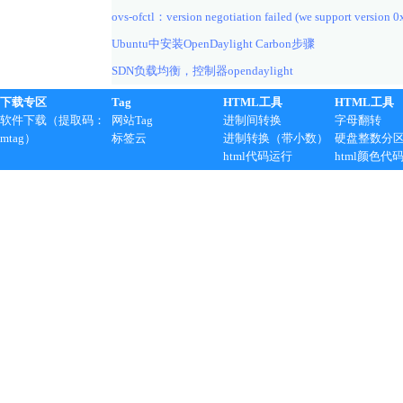
ovs-ofctl：version negotiation failed (we support version 0
Ubuntu中安装OpenDaylight Carbon步骤
SDN负载均衡，控制器opendaylight
下载专区
Tag
HTML工具
HTML工具
软件下载（提取码：
网站Tag
进制间转换
字母翻转
mtag）
标签云
进制转换（带小数）
硬盘整数分
html代码运行
html颜色代