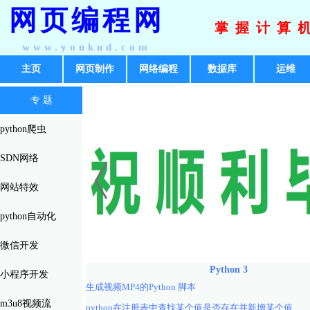
网页编程网
掌握计算
www.youkud.com
主页
网页制作
网络编程
数据库
运维
专 题
python爬虫
SDN网络
网站特效
python自动化
微信开发
Python 3
小程序开发
生成视频MP4的Python 脚本
m3u8视频流
python在注册表中查找某个值是否存在并新增某个值