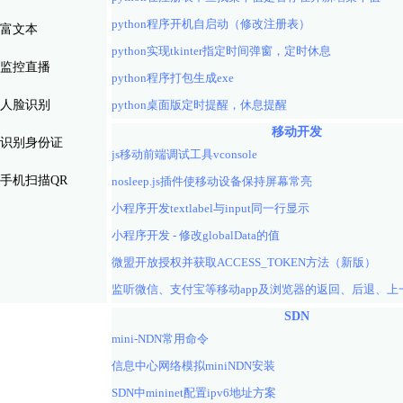
python程序开机自启动（修改注册表）
富文本
python实现tkinter指定时间弹窗，定时休息
监控直播
python程序打包生成exe
人脸识别
python桌面版定时提醒，休息提醒
移动开发
识别身份证
js移动前端调试工具vconsole
手机扫描QR
nosleep.js插件使移动设备保持屏幕常亮
小程序开发textlabel与input同一行显示
小程序开发 - 修改globalData的值
微盟开放授权并获取ACCESS_TOKEN方法（新版）
SDN
mini-NDN常用命令
信息中心网络模拟miniNDN安装
SDN中mininet配置ipv6地址方案