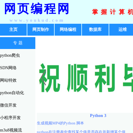
网页编程网
掌握计算
www.youkud.com
主页
网页制作
网络编程
数据库
运维
专 题
python爬虫
SDN网络
网站特效
python自动化
微信开发
Python 3
小程序开发
生成视频MP4的Python 脚本
m3u8视频流
python在注册表中查找某个值是否存在并新增某个值