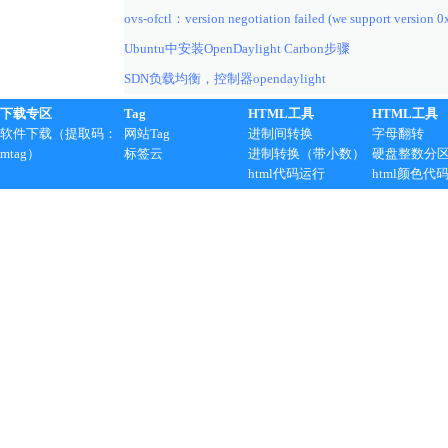
ovs-ofctl：version negotiation failed (we support version 0
Ubuntu中安装OpenDaylight Carbon步骤
SDN负载均衡，控制器opendaylight
下载专区
Tag
HTML工具
HTML工具
软件下载（提取码：
网站Tag
进制间转换
字母翻转
mtag）
标签云
进制转换（带小数）
硬盘整数分
html代码运行
html颜色代