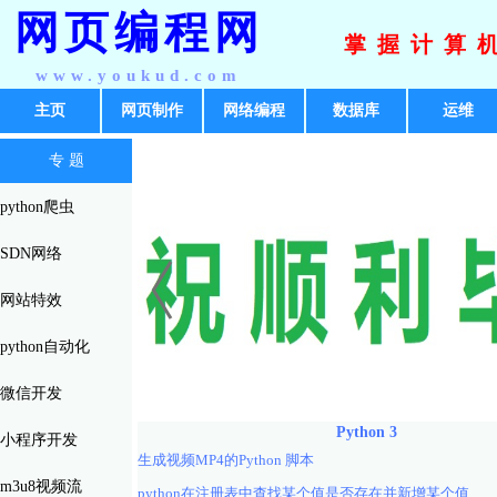
网页编程网
掌握计算
www.youkud.com
主页
网页制作
网络编程
数据库
运维
专 题
python爬虫
SDN网络
网站特效
python自动化
微信开发
Python 3
小程序开发
生成视频MP4的Python 脚本
m3u8视频流
python在注册表中查找某个值是否存在并新增某个值