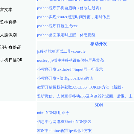
python程序开机自启动（修改注册表）
富文本
python实现tkinter指定时间弹窗，定时休息
监控直播
python程序打包生成exe
人脸识别
python桌面版定时提醒，休息提醒
移动开发
识别身份证
js移动前端调试工具vconsole
手机扫描QR
nosleep.js插件使移动设备保持屏幕常亮
小程序开发textlabel与input同一行显示
小程序开发 - 修改globalData的值
微盟开放授权并获取ACCESS_TOKEN方法（新版）
SDN
mini-NDN常用命令
信息中心网络模拟miniNDN安装
SDN中mininet配置ipv6地址方案