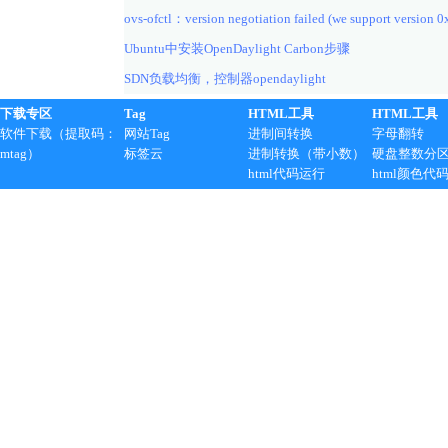
ovs-ofctl：version negotiation failed (we support version 0
Ubuntu中安装OpenDaylight Carbon步骤
SDN负载均衡，控制器opendaylight
下载专区
Tag
HTML工具
HTML工具
软件下载（提取码：
网站Tag
进制间转换
字母翻转
mtag）
标签云
进制转换（带小数）
硬盘整数分
html代码运行
html颜色代