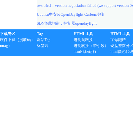
ovs-ofctl：version negotiation failed (we support version 0
Ubuntu中安装OpenDaylight Carbon步骤
SDN负载均衡，控制器opendaylight
下载专区
Tag
HTML工具
HTML工具
软件下载（提取码：
网站Tag
进制间转换
字母翻转
mtag）
标签云
进制转换（带小数）
硬盘整数分
html代码运行
html颜色代