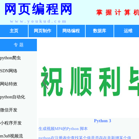
网页编程网
掌握计算
www.youkud.com
主页
网页制作
网络编程
数据库
运维
专 题
python爬虫
SDN网络
网站特效
python自动化
微信开发
Python 3
小程序开发
生成视频MP4的Python 脚本
m3u8视频流
python在注册表中查找某个值是否存在并新增某个值