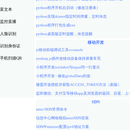
python程序开机自启动（修改注册表）
富文本
python实现tkinter指定时间弹窗，定时休息
监控直播
python程序打包生成exe
人脸识别
python桌面版定时提醒，休息提醒
移动开发
识别身份证
js移动前端调试工具vconsole
手机扫描QR
nosleep.js插件使移动设备保持屏幕常亮
小程序开发textlabel与input同一行显示
小程序开发 - 修改globalData的值
微盟开放授权并获取ACCESS_TOKEN方法（新版）
SDN
mini-NDN常用命令
信息中心网络模拟miniNDN安装
SDN中mininet配置ipv6地址方案