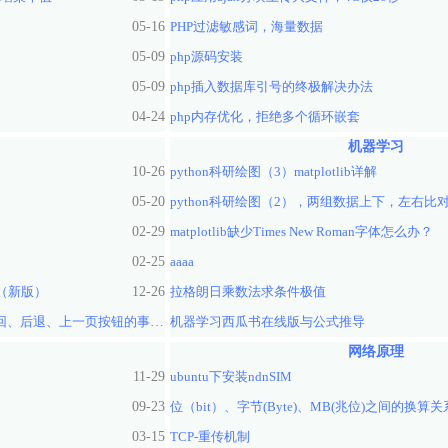
05-16
PHP过滤敏感词，海量数据
05-09
php源码安装
05-09
php插入数据库引号的终极解决办法
04-24
php内存优化，拒绝多个循环嵌套
机器学习
10-26
python科研绘图（3）matplotlib详解
05-20
python科研绘图（2），两组数据上下，左右比
02-29
matplotlib缺少Times New Roman字体怎么办？
02-25
aaaa
法（新版）
12-26
拉格朗日乘数法求条件极值
监听微信、支付宝等移动app及浏览器的返回、后退、上一页按钮的事件方法
机器学习西瓜书在线版与公式推导
04-27
网络原理
11-29
ubuntu下安装ndnSIM
09-23
位（bit）、字节(Byte)、MB(兆位)之间的换算关
03-15
TCP-重传机制