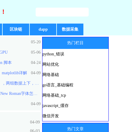
好！
区块链
dapp
数据采集
05-20
热门栏目
bGPU
05-06
python_错误
on 脚本
04-24
网站优化
atplotlib详解
04-09
网络基础
两组数据上下，左右比对柱状图
go语言_基础编程
 New Roman字体怎么办？
04-09
网络基础_tcp
04-09
04-09
javascript_缓存
微信开发
04-09
热门文章
06-03