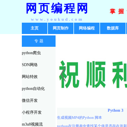
网页编程网
掌握
www.youkud.com
主页
网页制作
网络编程
数据库
专 题
python爬虫
SDN网络
网站特效
python自动化
微信开发
Python 3
小程序开发
生成视频MP4的Python 脚本
m3u8视频流
python在注册表中查找某个值是否存在并