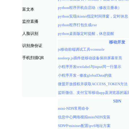
python程序开机自启动（修改注册表）
富文本
python实现tkinter指定时间弹窗，定时休息
监控直播
python程序打包生成exe
人脸识别
python桌面版定时提醒，休息提醒
移动开发
识别身份证
js移动前端调试工具vconsole
手机扫描QR
nosleep.js插件使移动设备保持屏幕常亮
小程序开发textlabel与input同一行显示
小程序开发 - 修改globalData的值
微盟开放授权并获取ACCESS_TOKEN方
SDN
mini-NDN常用命令
信息中心网络模拟miniNDN安装
SDN中mininet配置ipv6地址方案