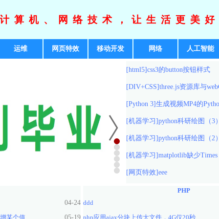
计算机、网络技术，让生活更美
运维
网页特效
移动开发
网络
人工智能
[html5]
css3的button按钮样式
[DIV+CSS]
three.js资源库与we
[Python 3]
生成视频MP4的Pyth
[机器学习]
python科研绘图（3）m
[机器学习]
python科研绘图（2），
[机器学习]
matplotlib缺少Times
[网页特效]
eee
PHP
04-24
ddd
新增某个值
05-19
php应用ajax分块上传大文件，4G仅20秒