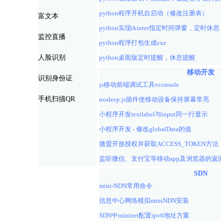
python程序开机自启动（修改注册表）
富文本
python实现tkinter指定时间弹窗，定时休息
监控直播
python程序打包生成exe
人脸识别
python桌面版定时提醒，休息提醒
移动开发
识别身份证
js移动前端调试工具vconsole
手机扫描QR
nosleep.js插件使移动设备保持屏幕常亮
小程序开发textlabel与input同一行显示
小程序开发 - 修改globalData的值
微盟开放授权并获取ACCESS_TOKEN方
SDN
mini-NDN常用命令
信息中心网络模拟miniNDN安装
SDN中mininet配置ipv6地址方案