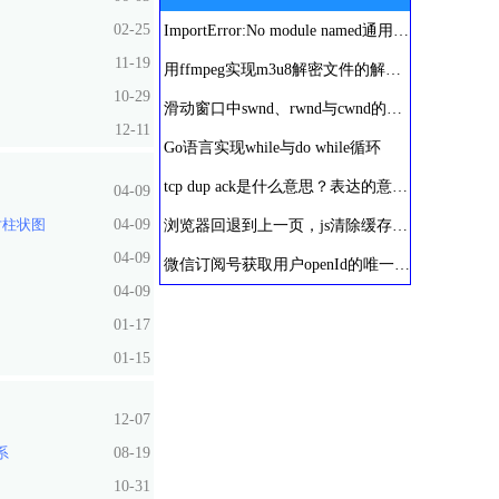
02-25
ImportError:No module named通用解决方法
11-19
用ffmpeg实现m3u8解密文件的解密及ts文件的合并
10-29
滑动窗口中swnd、rwnd与cwnd的区别
12-11
Go语言实现while与do while循环
tcp dup ack是什么意思？表达的意义是什么？
04-09
对柱状图
04-09
浏览器回退到上一页，js清除缓存刷新历史页面
04-09
微信订阅号获取用户openId的唯一方法
04-09
01-17
01-15
12-07
系
08-19
10-31