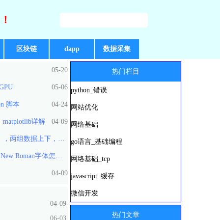
好！
区块链
dapp
数据采集
05-20
热门栏目
bGPU
05-06
python_错误
on 脚本
04-24
网站优化
atplotlib详解
04-09
网络基础
两组数据上下，左右比对柱状图
go语言_基础编程
 New Roman字体怎么办？
04-09
网络基础_tcp
04-09
04-09
javascript_缓存
微信开发
04-09
热门文章
06-03