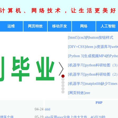
计算机、网络技术，让生活更美
运维
网页特效
移动开发
网络
人工智能
[html5]
css3的button按钮样式
[DIV+CSS]
three.js资源库与we
[Python 3]
生成视频MP4的Pyth
[机器学习]
python科研绘图（3）m
[机器学习]
python科研绘图（2），
[机器学习]
matplotlib缺少Times
[网页特效]
eee
PHP
04-24
ddd
新增某个值
05-19
php应用ajax分块上传大文件，4G仅20秒