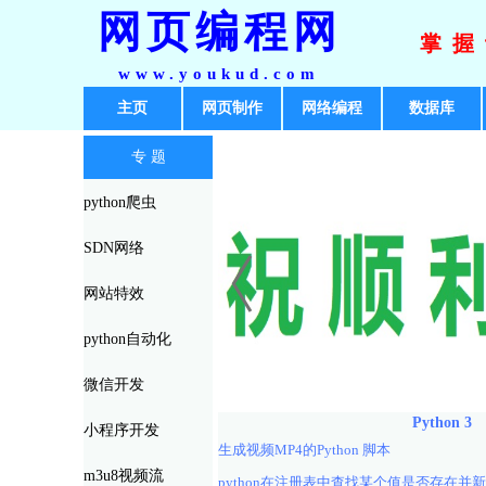
网页编程网
掌握
www.youkud.com
主页
网页制作
网络编程
数据库
专 题
python爬虫
SDN网络
网站特效
python自动化
微信开发
Python 3
小程序开发
生成视频MP4的Python 脚本
m3u8视频流
python在注册表中查找某个值是否存在并