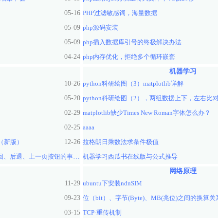
05-16
PHP过滤敏感词，海量数据
05-09
php源码安装
05-09
php插入数据库引号的终极解决办法
04-24
php内存优化，拒绝多个循环嵌套
机器学习
10-26
python科研绘图（3）matplotlib详解
05-20
python科研绘图（2），两组数据上下，左右比
02-29
matplotlib缺少Times New Roman字体怎么办？
02-25
aaaa
法（新版）
12-26
拉格朗日乘数法求条件极值
监听微信、支付宝等移动app及浏览器的返回、后退、上一页按钮的事件方法
机器学习西瓜书在线版与公式推导
04-27
网络原理
11-29
ubuntu下安装ndnSIM
09-23
位（bit）、字节(Byte)、MB(兆位)之间的换算关
03-15
TCP-重传机制