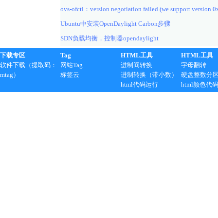
ovs-ofctl：version negotiation failed (we support version 0
Ubuntu中安装OpenDaylight Carbon步骤
SDN负载均衡，控制器opendaylight
下载专区
Tag
HTML工具
HTML工具
软件下载（提取码：
网站Tag
进制间转换
字母翻转
mtag）
标签云
进制转换（带小数）
硬盘整数分
html代码运行
html颜色代