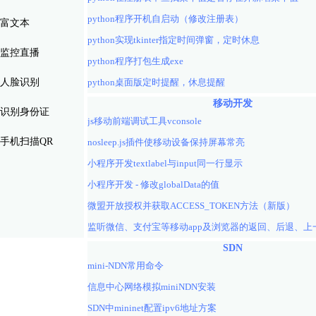
python程序开机自启动（修改注册表）
富文本
python实现tkinter指定时间弹窗，定时休息
监控直播
python程序打包生成exe
人脸识别
python桌面版定时提醒，休息提醒
移动开发
识别身份证
js移动前端调试工具vconsole
手机扫描QR
nosleep.js插件使移动设备保持屏幕常亮
小程序开发textlabel与input同一行显示
小程序开发 - 修改globalData的值
微盟开放授权并获取ACCESS_TOKEN方法（新版）
SDN
mini-NDN常用命令
信息中心网络模拟miniNDN安装
SDN中mininet配置ipv6地址方案