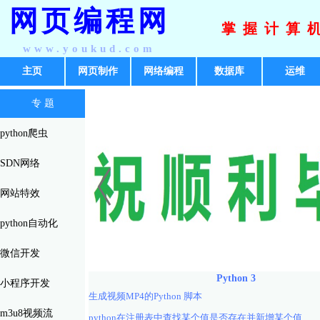
网页编程网
掌握计算
www.youkud.com
主页
网页制作
网络编程
数据库
运维
专 题
python爬虫
SDN网络
网站特效
python自动化
微信开发
Python 3
小程序开发
生成视频MP4的Python 脚本
m3u8视频流
python在注册表中查找某个值是否存在并新增某个值