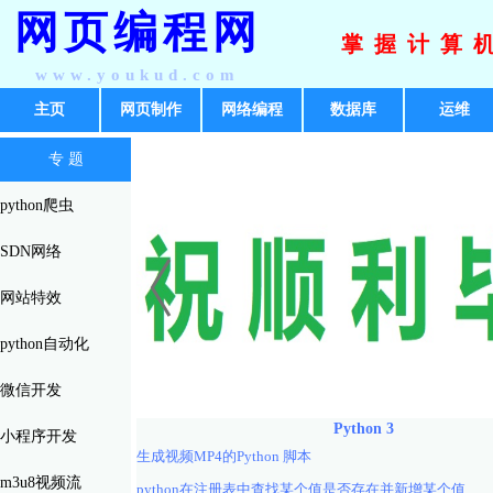
网页编程网
掌握计算
www.youkud.com
主页
网页制作
网络编程
数据库
运维
专 题
python爬虫
SDN网络
网站特效
python自动化
微信开发
Python 3
小程序开发
生成视频MP4的Python 脚本
m3u8视频流
python在注册表中查找某个值是否存在并新增某个值