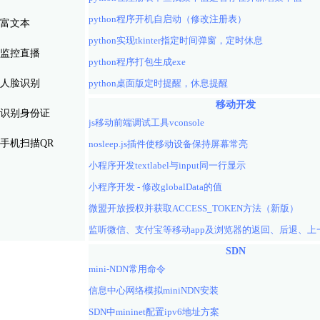
python程序开机自启动（修改注册表）
富文本
python实现tkinter指定时间弹窗，定时休息
监控直播
python程序打包生成exe
人脸识别
python桌面版定时提醒，休息提醒
移动开发
识别身份证
js移动前端调试工具vconsole
手机扫描QR
nosleep.js插件使移动设备保持屏幕常亮
小程序开发textlabel与input同一行显示
小程序开发 - 修改globalData的值
微盟开放授权并获取ACCESS_TOKEN方法（新版）
SDN
mini-NDN常用命令
信息中心网络模拟miniNDN安装
SDN中mininet配置ipv6地址方案