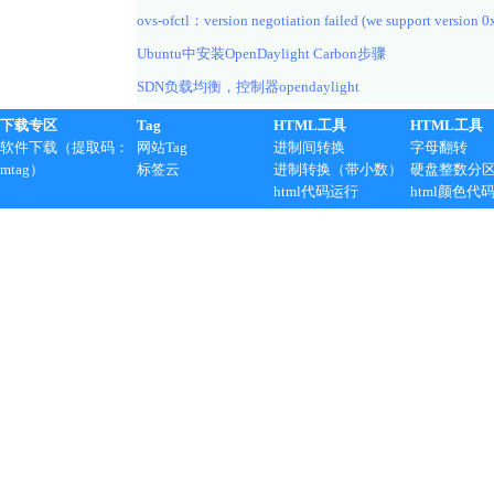
ovs-ofctl：version negotiation failed (we support version 0
Ubuntu中安装OpenDaylight Carbon步骤
SDN负载均衡，控制器opendaylight
下载专区
Tag
HTML工具
HTML工具
软件下载（提取码：
网站Tag
进制间转换
字母翻转
mtag）
标签云
进制转换（带小数）
硬盘整数分
html代码运行
html颜色代